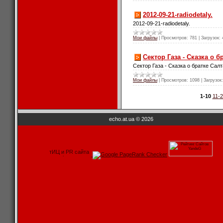
2012-09-21-radiodetaly.
2012-09-21-radiodetaly.
Мои файлы
|
Просмотров:
781
|
Загрузок:
Сектор Газа - Сказка о б
Сектор Газа - Сказка о братке Салт
Мои файлы
|
Просмотров:
1098
|
Загрузок:
1-10
11-
echo.at.ua © 2026