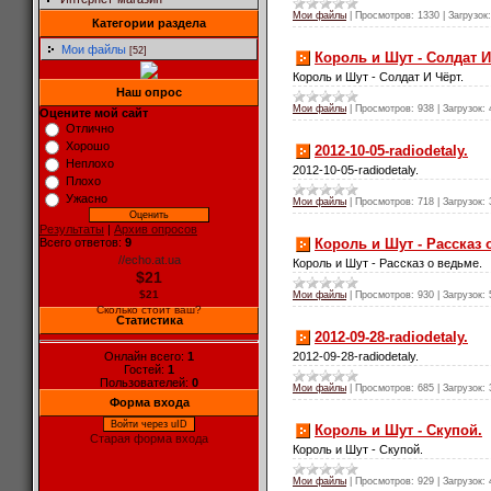
Мои файлы
|
Просмотров:
1330
|
Загрузок:
Категории раздела
Мои файлы
[52]
Король и Шут - Солдат И
Король и Шут - Солдат И Чёрт.
Наш опрос
Мои файлы
|
Просмотров:
938
|
Загрузок:
Оцените мой сайт
Отлично
Хорошо
2012-10-05-radiodetaly.
Неплохо
2012-10-05-radiodetaly.
Плохо
Ужасно
Мои файлы
|
Просмотров:
718
|
Загрузок:
Результаты
|
Архив опросов
Король и Шут - Рассказ 
Всего ответов:
9
//echo.at.ua
Король и Шут - Рассказ о ведьме.
$21
$21
Мои файлы
|
Просмотров:
930
|
Загрузок:
Сколько стоит ваш?
Статистика
2012-09-28-radiodetaly.
Онлайн всего:
1
2012-09-28-radiodetaly.
Гостей:
1
Пользователей:
0
Мои файлы
|
Просмотров:
685
|
Загрузок:
Форма входа
Войти через uID
Король и Шут - Скупой.
Старая форма входа
Король и Шут - Скупой.
Мои файлы
|
Просмотров:
929
|
Загрузок: