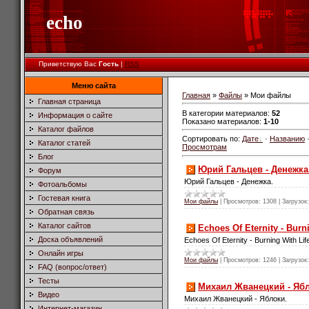
echo
Приветствую Вас
Гость
|
RSS
Меню сайта
Главная
»
Файлы
» Мои файлы
Главная страница
В категории материалов
:
52
Информация о сайте
Показано материалов
:
1-10
Каталог файлов
Сортировать по
:
Дате
·
Названию
Каталог статей
Просмотрам
Блог
Юрий Гальцев - Денежка
Форум
Юрий Гальцев - Денежка.
Фотоальбомы
Гостевая книга
Мои файлы
|
Просмотров:
1308
|
Загрузок:
Обратная связь
Каталог сайтов
Echoes Of Eternity - Burni
Доска объявлений
Echoes Of Eternity - Burning With Lif
Онлайн игры
Мои файлы
|
Просмотров:
1246
|
Загрузок:
FAQ (вопрос/ответ)
Тесты
Михаил Жванецкий - Ябл
Видео
Михаил Жванецкий - Яблоки.
Интернет-магазин